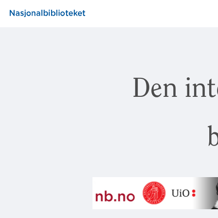
Den int
b