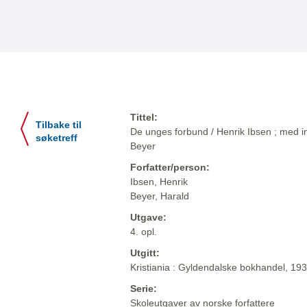
Tittel:
Tilbake til
De unges forbund / Henrik Ibsen ; med 
søketreff
Beyer
Forfatter/person:
Ibsen, Henrik
Beyer, Harald
Utgave:
4. opl.
Utgitt:
Kristiania : Gyldendalske bokhandel, 19
Serie:
Skoleutgaver av norske forfattere