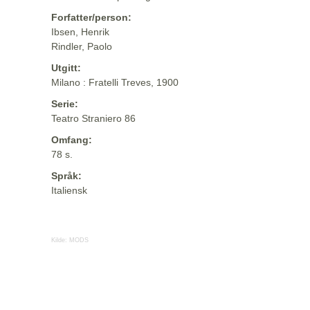
Forfatter/person:
Ibsen, Henrik
Rindler, Paolo
Utgitt:
Milano : Fratelli Treves, 1900
Serie:
Teatro Straniero 86
Omfang:
78 s.
Språk:
Italiensk
Kilde:
MODS