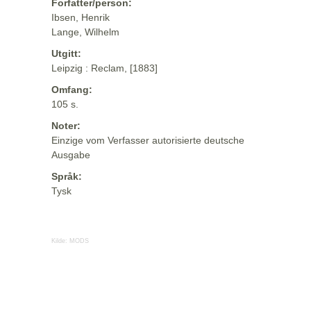
Forfatter/person:
Ibsen, Henrik
Lange, Wilhelm
Utgitt:
Leipzig : Reclam, [1883]
Omfang:
105 s.
Noter:
Einzige vom Verfasser autorisierte deutsche
Ausgabe
Språk:
Tysk
Kilde:
MODS