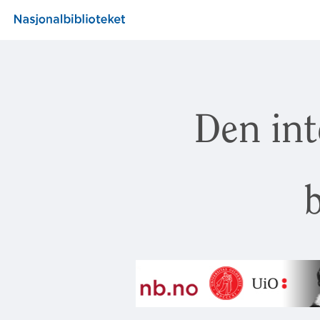
Den int
b