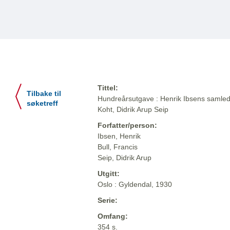
Tittel:
Tilbake til
Hundreårsutgave : Henrik Ibsens samlede
søketreff
Koht, Didrik Arup Seip
Forfatter/person:
Ibsen, Henrik
Bull, Francis
Seip, Didrik Arup
Utgitt:
Oslo : Gyldendal, 1930
Serie:
Omfang:
354 s.