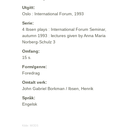
Utgitt:
Oslo : International Forum, 1993
Serie:
4 Ibsen plays : International Forum Seminar,
autumn 1993 : lectures given by Anna Maria
Norberg-Schulz 3
Omfang:
15 s.
Form/genre:
Foredrag
Omtalt verk:
John Gabriel Borkman / Ibsen, Henrik
Språk:
Engelsk
Kilde:
MODS