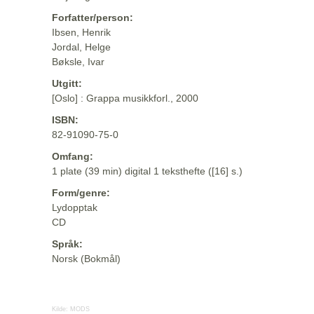
Forfatter/person:
Ibsen, Henrik
Jordal, Helge
Bøksle, Ivar
Utgitt:
[Oslo] : Grappa musikkforl., 2000
ISBN:
82-91090-75-0
Omfang:
1 plate (39 min) digital 1 teksthefte ([16] s.)
Form/genre:
Lydopptak
CD
Språk:
Norsk (Bokmål)
Kilde:
MODS