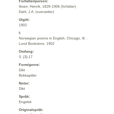
Forfatter/person:
Ibsen, Henrik, 1828-1906 (forfatter)
Dahl, J.A. (oversetter)
Utgitt:
1902
I:
Norwegian poems in English, Chicago, Ill. :
Lund Bookstore, 1902
Omfang:
S. [3]-17
Form/genre:
Dikt
Bokkapitler
Noter:
Dikt
Språk:
Engelsk
Originalspråk: