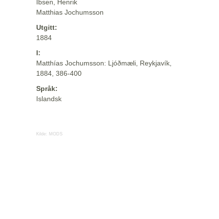
Ibsen, Henrik
Matthias Jochumsson
Utgitt:
1884
I:
Matthías Jochumsson: Ljóðmæli, Reykjavík,
1884, 386-400
Språk:
Islandsk
Kilde:
MODS