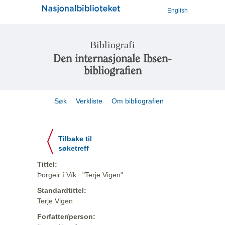
English
Bibliografi
Den internasjonale Ibsen-
bibliografien
Søk
Verkliste
Om bibliografien
Tilbake til
søketreff
Tittel:
Þorgeir í Vík : "Terje Vigen"
Standardtittel:
Terje Vigen
Forfatter/person: