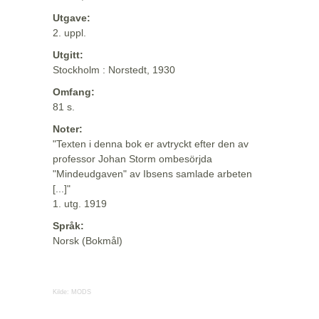
Utgave:
2. uppl.
Utgitt:
Stockholm : Norstedt, 1930
Omfang:
81 s.
Noter:
"Texten i denna bok er avtryckt efter den av
professor Johan Storm ombesörjda
"Mindeudgaven" av Ibsens samlade arbeten
[...]"
1. utg. 1919
Språk:
Norsk (Bokmål)
Kilde:
MODS