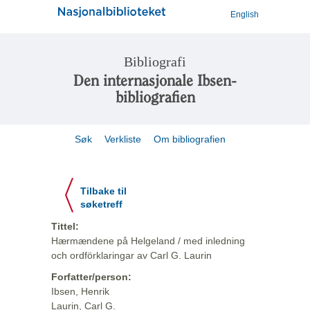
English
Bibliografi
Den internasjonale Ibsen-
bibliografien
Søk
Verkliste
Om bibliografien
Tilbake til
søketreff
Tittel:
Hærmændene på Helgeland / med inledning
och ordförklaringar av Carl G. Laurin
Forfatter/person:
Ibsen, Henrik
Laurin, Carl G.