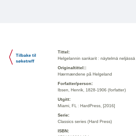
Tittel:
Tilbake til
Helgelannin sankarit : näytelmä neljässä
søketreff
Originaltittel::
Hærmændene på Helgeland
Forfatter/person:
Ibsen, Henrik, 1828-1906 (forfatter)
Utgitt:
Miami, FL : HardPress, [2016]
Serie:
Classics series (Hard Press)
ISBN: