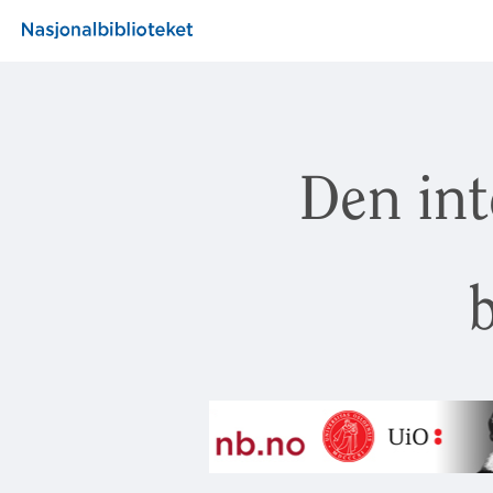
Den int
b