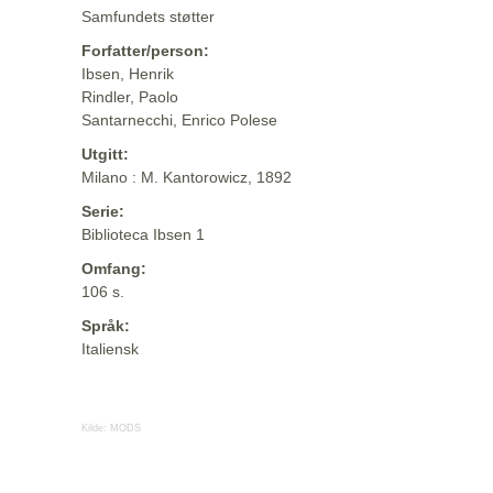
Samfundets støtter
Forfatter/person:
Ibsen, Henrik
Rindler, Paolo
Santarnecchi, Enrico Polese
Utgitt:
Milano : M. Kantorowicz, 1892
Serie:
Biblioteca Ibsen 1
Omfang:
106 s.
Språk:
Italiensk
Kilde:
MODS