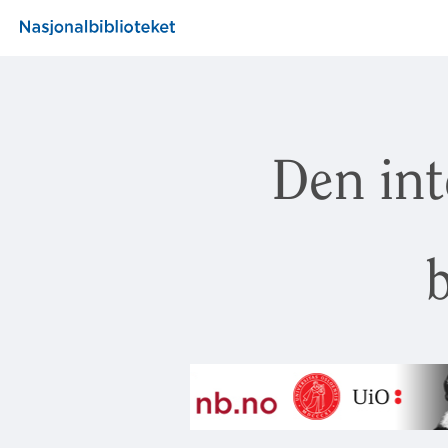
Den int
b