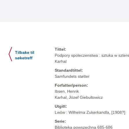
Tittel:
Tilbake til
Podpory spoleczenstwa : sztuka w sztere
søketreff
Karhal
Standardtittel:
Samfundets støtter
Forfatter/person:
Ibsen, Henrik
Karhal, Józef Giebultowicz
Utgitt:
Lwów : Wilhelma Zukerkandla, [1908?]
Serie:
Biblioteka powszechna 685-686