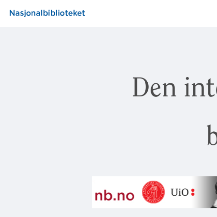
Den int
b