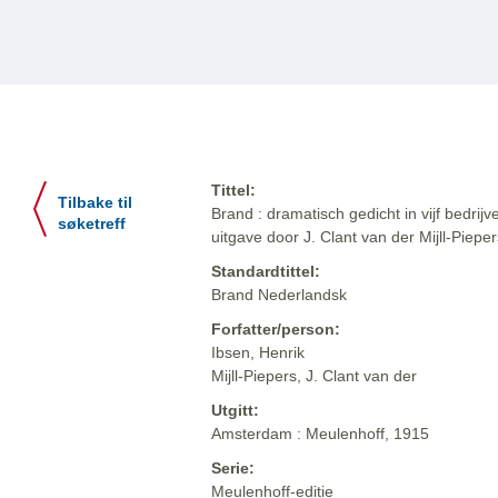
Tittel:
Tilbake til
Brand : dramatisch gedicht in vijf bedrij
søketreff
uitgave door J. Clant van der Mijll-Pieper
Standardtittel:
Brand Nederlandsk
Forfatter/person:
Ibsen, Henrik
Mijll-Piepers, J. Clant van der
Utgitt:
Amsterdam : Meulenhoff, 1915
Serie:
Meulenhoff-editie