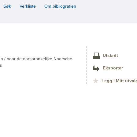
Søk
Verkliste
Om bibliografien
Utskrift
ven / naar de oorspronkelijke Noorsche
s
Eksporter
Legg i Mitt utval