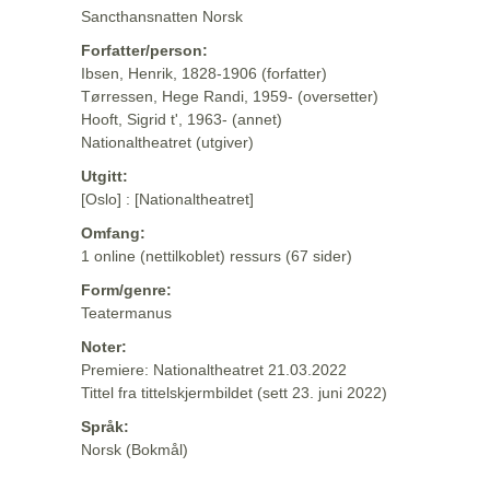
Sancthansnatten Norsk
Forfatter/person:
Ibsen, Henrik, 1828-1906 (forfatter)
Tørressen, Hege Randi, 1959- (oversetter)
Hooft, Sigrid t', 1963- (annet)
Nationaltheatret (utgiver)
Utgitt:
[Oslo] : [Nationaltheatret]
Omfang:
1 online (nettilkoblet) ressurs (67 sider)
Form/genre:
Teatermanus
Noter:
Premiere: Nationaltheatret 21.03.2022
Tittel fra tittelskjermbildet (sett 23. juni 2022)
Språk:
Norsk (Bokmål)