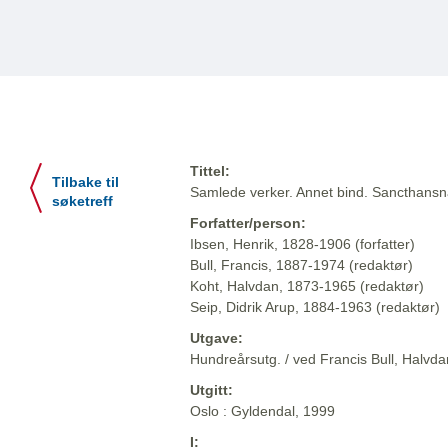
Tittel:
Tilbake til
Samlede verker. Annet bind. Sancthansnatt
søketreff
Forfatter/person:
Ibsen, Henrik, 1828-1906 (forfatter)
Bull, Francis, 1887-1974 (redaktør)
Koht, Halvdan, 1873-1965 (redaktør)
Seip, Didrik Arup, 1884-1963 (redaktør)
Utgave:
Hundreårsutg. / ved Francis Bull, Halvdan
Utgitt:
Oslo : Gyldendal, 1999
I: