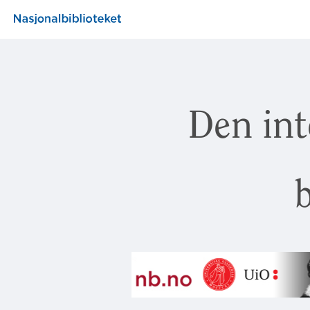
Den int
b