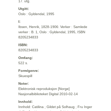
17. utg.
Utgitt:
Oslo : Gyldendal, 1995
I:
Ibsen, Henrik, 1828-1906: Verker : Samlede
verker : B. 1, Oslo : Gyldendal, 1995, ISBN
8205234833
ISBN:
8205234833
Omfang:
522 s.
Form/genre:
Skuespill
Noter:
Elektronisk reproduksjon [Norge]
Nasjonalbiblioteket Digital 2010-02-14
Innhold:
Innhold: Catilina ; Gildet på Solhaug ; Fru Inger