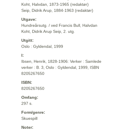
Koht, Halvdan, 1873-1965 (redaktør)
Seip, Didrik Arup, 1884-1963 (redaktør)
Utgave:
Hundreårsutg. / ved Francis Bull, Halvdan
Koht, Didrik Arup Seip, 2. utg.
Utgitt:
Oslo : Gyldendal, 1999
I:
Ibsen, Henrik, 1828-1906: Verker : Samlede
verker : B. 3, Oslo : Gyldendal, 1999, ISBN
8205267650
ISBN:
8205267650
Omfang:
297 s.
Form/genre:
Skuespill
Noter: