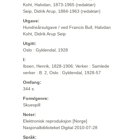
Koht, Halvdan, 1873-1965 (redaktør)
Seip, Didrik Arup, 1884-1963 (redaktør)
Utgave:
Hundreårsutgave / ved Francis Bull, Halvdan
Koht, Didrik Arup Seip
Utgitt:
Oslo : Gyldendal, 1928
I:
Ibsen, Henrik, 1828-1906: Verker : Samlede
verker : B. 2, Oslo : Gyldendal, 1928-57
Omfang:
344 s.
Form/genre:
Skuespill
Noter:
Elektronisk reproduksjon [Norge]
Nasjonalbiblioteket Digital 2010-07-28
Språk: