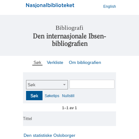
English
Bibliografi
Den internasjonale Ibsen-
bibliografien
Søk
Verkliste
Om bibliografien
Søk
Søk
Søketips
Nullstill
1–1 av 1
Tittel
Den statistiske Osloborger