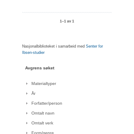
1–1 av 1
Nasjonalbiblioteket i samarbeid med
Senter for
Ibsen-studier
Avgrens søket
Materialtyper
År
Forfatter/person
Omtalt navn
Omtalt verk
Form/genre