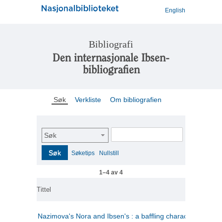
English
Bibliografi
Den internasjonale Ibsen-
bibliografien
Søk
Verkliste
Om bibliografien
Søk
Søk
Søketips
Nullstill
1–4 av 4
Tittel
Nazimova's Nora and Ibsen's : a baffling character for the