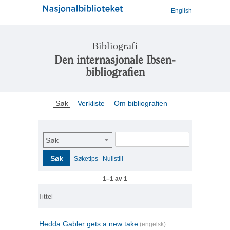
English
Bibliografi
Den internasjonale Ibsen-
bibliografien
Søk
Verkliste
Om bibliografien
Søk
Søk
Søketips
Nullstill
1–1 av 1
Tittel
Hedda Gabler gets a new take
(engelsk)