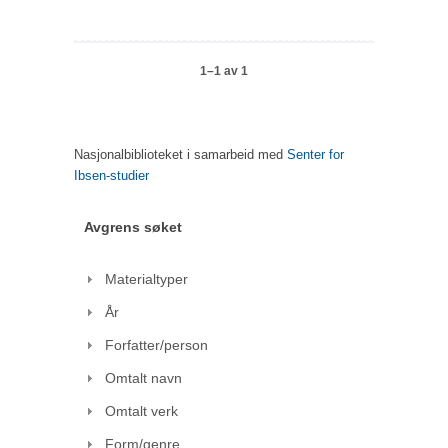
1–1 av 1
Nasjonalbiblioteket i samarbeid med
Senter for
Ibsen-studier
Avgrens søket
Materialtyper
År
Forfatter/person
Omtalt navn
Omtalt verk
Form/genre