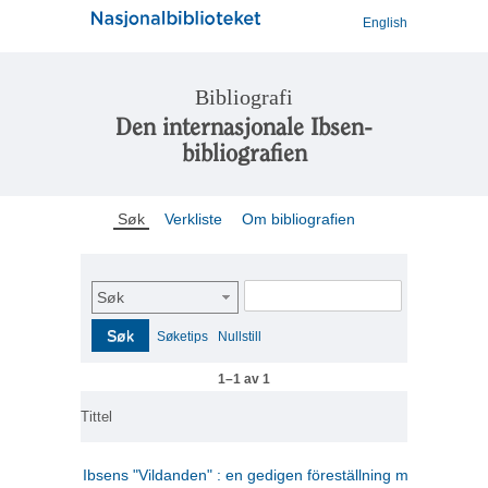
English
Bibliografi
Den internasjonale Ibsen-
bibliografien
Søk
Verkliste
Om bibliografien
Søk
Søk
Søketips
Nullstill
1–1 av 1
Tittel
Ibsens "Vildanden" : en gedigen föreställning med rik