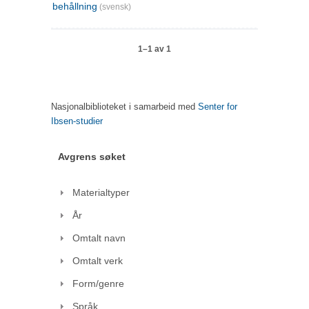
behållning
(svensk)
1–1 av 1
Nasjonalbiblioteket i samarbeid med
Senter for
Ibsen-studier
Avgrens søket
Materialtyper
År
Omtalt navn
Omtalt verk
Form/genre
Språk