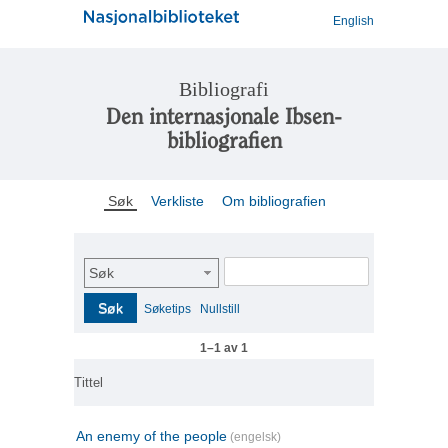
English
Bibliografi
Den internasjonale Ibsen-
bibliografien
Søk
Verkliste
Om bibliografien
Søk
Søk
Søketips
Nullstill
1–1 av 1
Tittel
An enemy of the people
(engelsk)