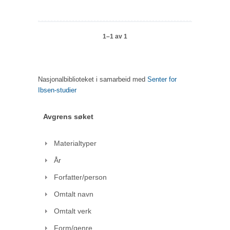
1–1 av 1
Nasjonalbiblioteket i samarbeid med
Senter for
Ibsen-studier
Avgrens søket
Materialtyper
År
Forfatter/person
Omtalt navn
Omtalt verk
Form/genre