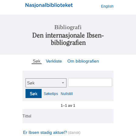
English
Bibliografi
Den internasjonale Ibsen-
bibliografien
Søk
Verkliste
Om bibliografien
Søk
Søk
Søketips
Nullstill
1–1 av 1
Tittel
Er Ibsen stadig aktuel?
(dansk)