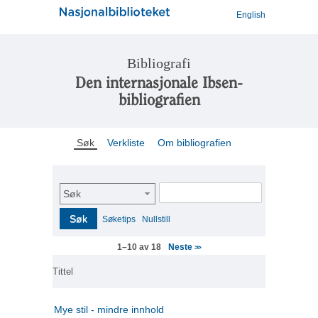
English
Bibliografi
Den internasjonale Ibsen-
bibliografien
Søk
Verkliste
Om bibliografien
Søk
Søk
Søketips
Nullstill
Neste
1–10 av 18
>>
Tittel
Mye stil - mindre innhold