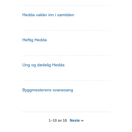
Hedda vakler inn i samtiden
Heftig Hedda
Ung og dødelig Hedda
Byggmesterens svanesang
Neste
1–10 av 18
>>