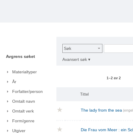
Søk
Avgrens søket
Avansert søk ▾
Materialtyper
1–2 av 2
År
Forfatter/person
Tittel
Omtalt navn
The lady from the sea
(engel
Omtalt verk
Form/genre
Die Frau vom Meer : ein Sc
Utgiver