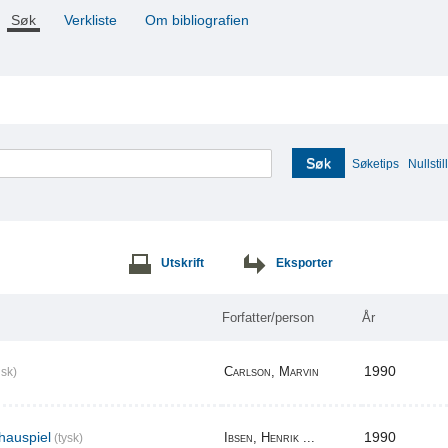
Søk
Verkliste
Om bibliografien
Søk
Søketips
Nullstill
Utskrift
Eksporter
Forfatter/person
År
1990
Carlson, Marvin
sk)
hauspiel
1990
Ibsen, Henrik ...
(tysk)