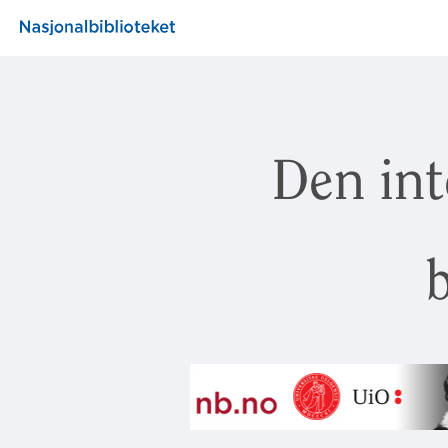
Den int
b