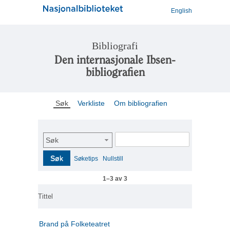
English
Bibliografi
Den internasjonale Ibsen-
bibliografien
Søk
Verkliste
Om bibliografien
Søk
Søk
Søketips
Nullstill
1–3 av 3
Tittel
Brand på Folketeatret