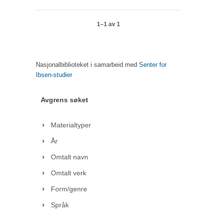
1–1 av 1
Nasjonalbiblioteket i samarbeid med
Senter for
Ibsen-studier
Avgrens søket
Materialtyper
År
Omtalt navn
Omtalt verk
Form/genre
Språk