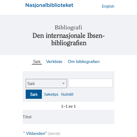
English
Bibliografi
Den internasjonale Ibsen-
bibliografien
Søk
Verkliste
Om bibliografien
Søk
Søk
Søketips
Nullstill
1–1 av 1
Tittel
" Vildanden"
(dansk)