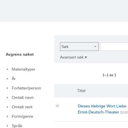
Søk
Avgrens søket
Avansert søk ▾
Materialtyper
1–1 av 1
År
Forfatter/person
Tittel
Omtalt navn
Dieses klebrige Wort Liebe
Omtalt verk
Ernst-Deutsch-Theater
(tysk
Form/genre
Språk