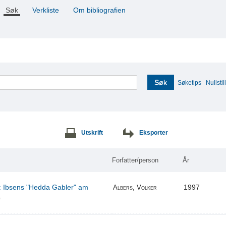
Søk
Verkliste
Om bibliografien
Søk
Søketips
Nullstill
Utskrift
Eksporter
Forfatter/person
År
 : Ibsens "Hedda Gabler" am
1997
Albers, Volker
)