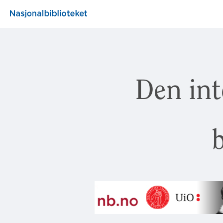
Den int
b