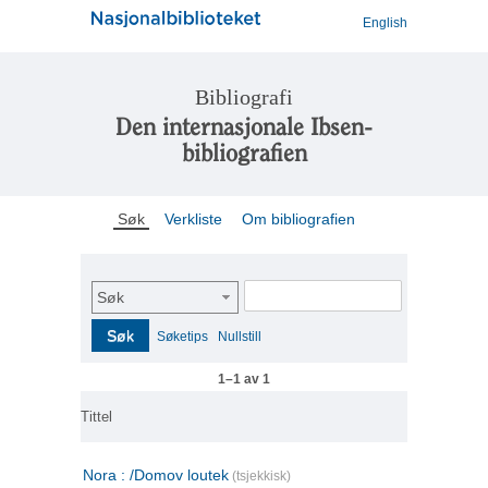
English
Bibliografi
Den internasjonale Ibsen-
bibliografien
Søk
Verkliste
Om bibliografien
Søk
Søk
Søketips
Nullstill
1–1 av 1
Tittel
Nora : /Domov loutek
(tsjekkisk)