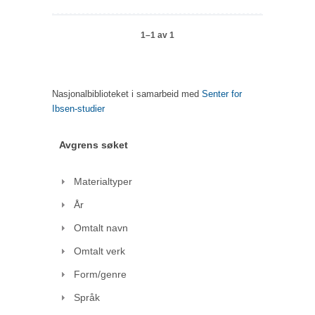
1–1 av 1
Nasjonalbiblioteket i samarbeid med
Senter for
Ibsen-studier
Avgrens søket
Materialtyper
År
Omtalt navn
Omtalt verk
Form/genre
Språk