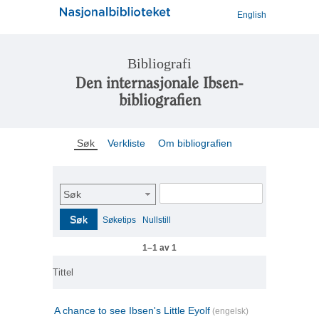
English
Bibliografi
Den internasjonale Ibsen-
bibliografien
Søk
Verkliste
Om bibliografien
Søk
Søk
Søketips
Nullstill
1–1 av 1
Tittel
A chance to see Ibsen's Little Eyolf
(engelsk)