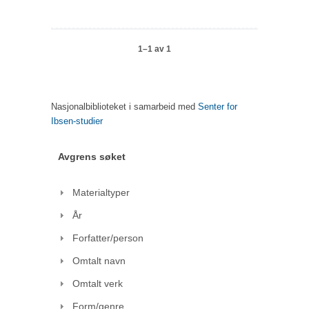
1–1 av 1
Nasjonalbiblioteket i samarbeid med
Senter for
Ibsen-studier
Avgrens søket
Materialtyper
År
Forfatter/person
Omtalt navn
Omtalt verk
Form/genre