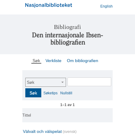
English
Bibliografi
Den internasjonale Ibsen-
bibliografien
Søk
Verkliste
Om bibliografien
Søk
Søk
Søketips
Nullstill
1–1 av 1
Tittel
Välvalt och välspelat
(svensk)