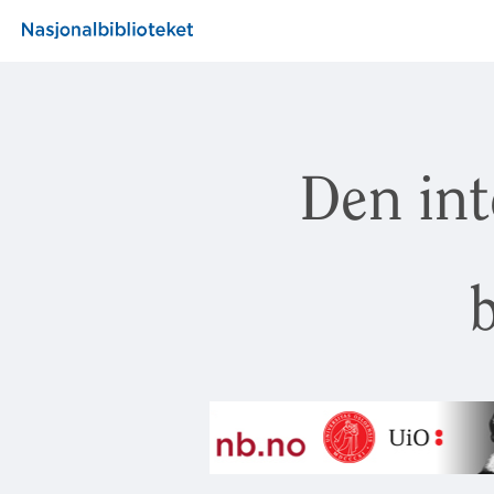
Den int
b