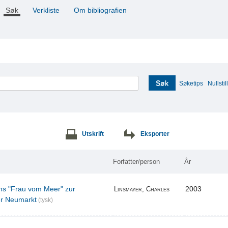
Søk
Verkliste
Om bibliografien
Søk
Søketips
Nullstill
Utskrift
Eksporter
Forfatter/person
År
ns "Frau vom Meer" zur
2003
Linsmayer, Charles
er Neumarkt
(tysk)