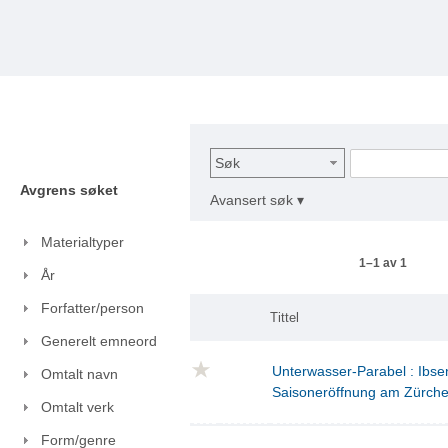
Søk
Avgrens søket
Avansert søk ▾
Materialtyper
1–1 av 1
År
Forfatter/person
Tittel
Generelt emneord
Unterwasser-Parabel : Ibse
Omtalt navn
Saisoneröffnung am Zürch
Omtalt verk
Form/genre