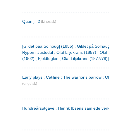
Quan ji. 2
(kinesisk)
[Gildet paa Solhoug] (1856) ; Gildet på Solhaug (1883) ;
Rypen i Justedal ; Olaf Liljekrans (1857) ; Olaf Liljekrans
(1902) ; Fjeldfuglen ; Olaf Liljekrans (1877/78)]
Early plays : Catiline ; The warrior's barrow ; Olaf Liljekran
(engelsk)
Hundreårsutgave : Henrik Ibsens samlede verker. 3