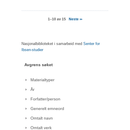
Neste
1–10 av 15
>>
Nasjonalbiblioteket i samarbeid med
Senter for
Ibsen-studier
Avgrens søket
Materialtyper
År
Forfatter/person
Generelt emneord
Omtalt navn
Omtalt verk