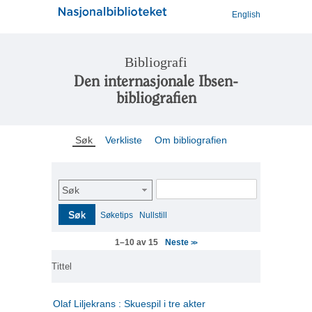
English
Bibliografi
Den internasjonale Ibsen-
bibliografien
Søk
Verkliste
Om bibliografien
Søk
Søk
Søketips
Nullstill
Neste
1–10 av 15
>>
Tittel
Olaf Liljekrans : Skuespil i tre akter