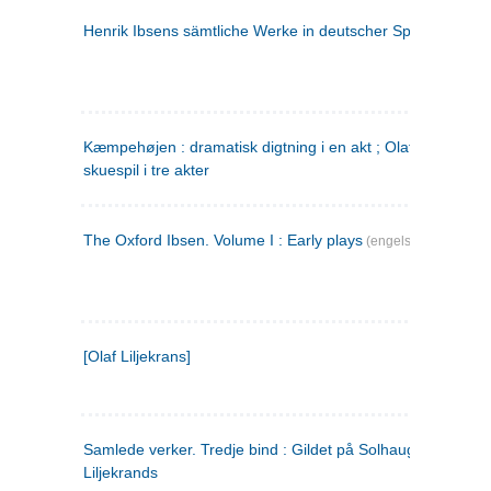
Henrik Ibsens sämtliche Werke in deutscher Sprache. 2
(ty
Kæmpehøjen : dramatisk digtning i en akt ; Olaf Liljekrans 
skuespil i tre akter
The Oxford Ibsen. Volume I : Early plays
(engelsk)
[Olaf Liljekrans]
Samlede verker. Tredje bind : Gildet på Solhaug ; Olaf
Liljekrands