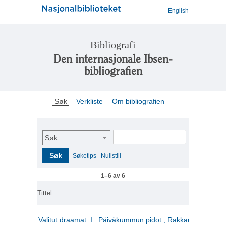
English
Bibliografi
Den internasjonale Ibsen-
bibliografien
Søk
Verkliste
Om bibliografien
Søk
Søk
Søketips
Nullstill
1–6 av 6
Tittel
Valitut draamat. I : Päiväkummun pidot ; Rakkauden kome