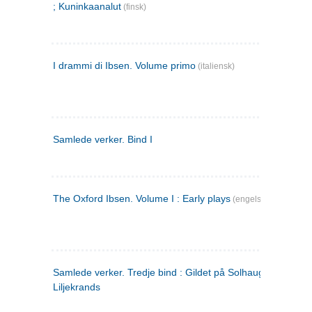
; Kuninkaanalut
(finsk)
I drammi di Ibsen. Volume primo
(italiensk)
Samlede verker. Bind I
The Oxford Ibsen. Volume I : Early plays
(engelsk)
Samlede verker. Tredje bind : Gildet på Solhaug ; Olaf
Liljekrands