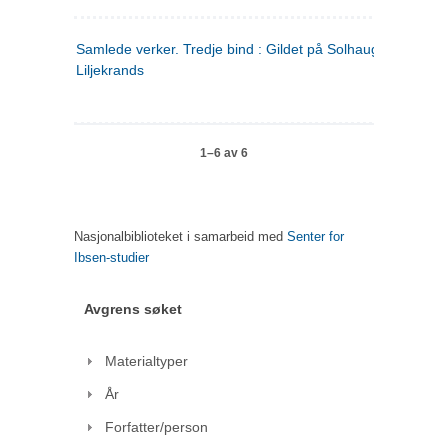
Samlede verker. Tredje bind : Gildet på Solhaug ; Olaf
Liljekrands
1–6 av 6
Nasjonalbiblioteket i samarbeid med
Senter for
Ibsen-studier
Avgrens søket
Materialtyper
År
Forfatter/person