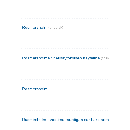
Rosmersholm
(engelsk)
Rosmersholma : nelinäytöksinen näytelma
(finsk)
Rosmersholm
Rusmirshulm ; Vaqtima murdigan sar bar darim
(farsi)