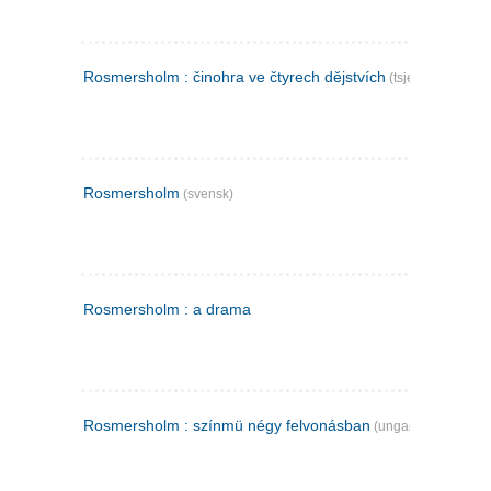
Rosmersholm : činohra ve čtyrech dějstvích
(tsjekkisk)
Rosmersholm
(svensk)
Rosmersholm : a drama
Rosmersholm : színmü négy felvonásban
(ungarsk)