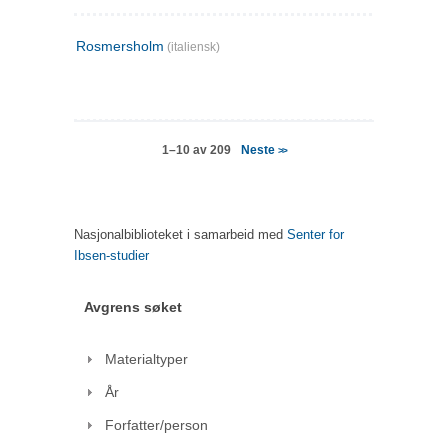
Rosmersholm
(italiensk)
Neste
1–10 av 209
>>
Nasjonalbiblioteket i samarbeid med
Senter for
Ibsen-studier
Avgrens søket
Materialtyper
År
Forfatter/person