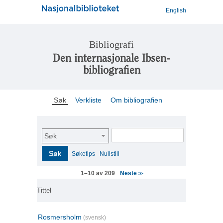
English
Bibliografi
Den internasjonale Ibsen-
bibliografien
Søk
Verkliste
Om bibliografien
Søk
Søk
Søketips
Nullstill
Neste
1–10 av 209
>>
Tittel
Rosmersholm
(svensk)