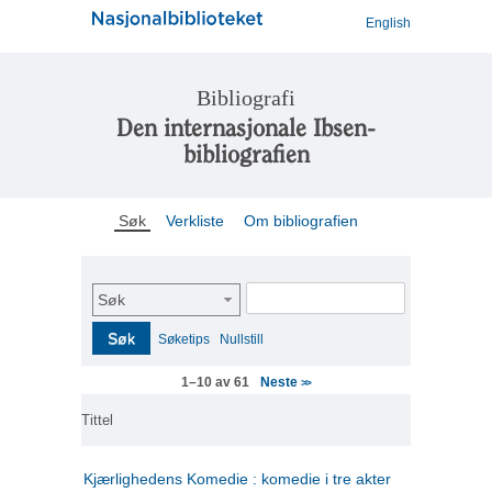
English
Bibliografi
Den internasjonale Ibsen-
bibliografien
Søk
Verkliste
Om bibliografien
Søk
Søk
Søketips
Nullstill
Neste
1–10 av 61
>>
Tittel
Kjærlighedens Komedie : komedie i tre akter