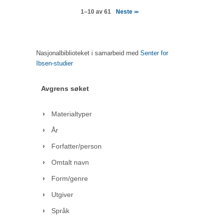
Neste
1–10 av 61
>>
Nasjonalbiblioteket i samarbeid med
Senter for
Ibsen-studier
Avgrens søket
Materialtyper
År
Forfatter/person
Omtalt navn
Form/genre
Utgiver
Språk