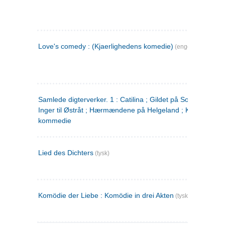
Love's comedy : (Kjaerlighedens komedie)
(engelsk)
Samlede digterverker. 1 : Catilina ; Gildet på Solhaug ; Fru
Inger til Østråt ; Hærmændene på Helgeland ; Kjærlighede
kommedie
Lied des Dichters
(tysk)
Komödie der Liebe : Komödie in drei Akten
(tysk)