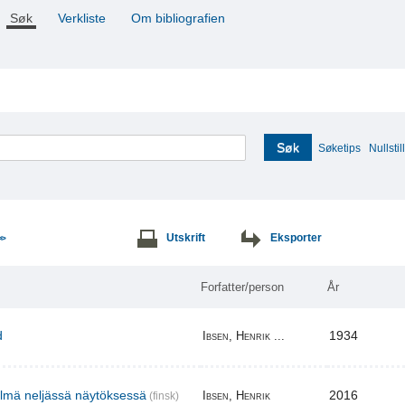
Søk
Verkliste
Om bibliografien
Søk
Søketips
Nullstill
Utskrift
Eksporter
>>
Forfatter/person
År
d
1934
Ibsen, Henrik ...
elmä neljässä näytöksessä
2016
Ibsen, Henrik
(finsk)