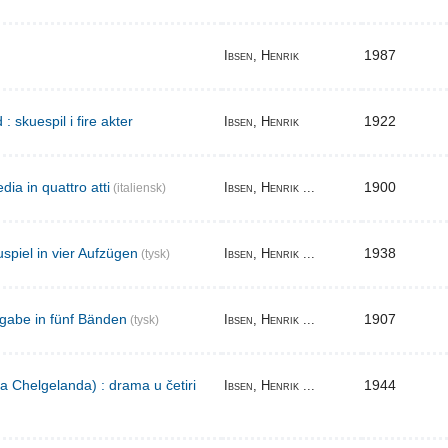
1987
Ibsen, Henrik
skuespil i fire akter
1922
Ibsen, Henrik
ia in quattro atti
1900
Ibsen, Henrik ...
(italiensk)
spiel in vier Aufzügen
1938
Ibsen, Henrik ...
(tysk)
gabe in fünf Bänden
1907
Ibsen, Henrik ...
(tysk)
a Chelgelanda) : drama u četiri
1944
Ibsen, Henrik ...