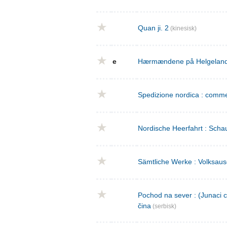
Quan ji. 2
(kinesisk)
e
Hærmændene på Helgeland : 
Spedizione nordica : commed
Nordische Heerfahrt : Schau
Sämtliche Werke : Volksaus
Pochod na sever : (Junaci c
čina
(serbisk)