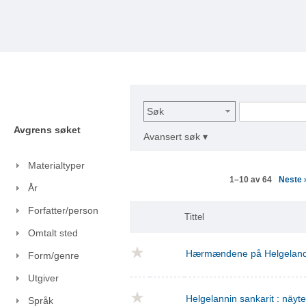
Søk
Avgrens søket
Avansert søk ▾
Materialtyper
Neste
1–10 av 64
År
Forfatter/person
Tittel
Omtalt sted
Hærmændene på Helgelan
Form/genre
Utgiver
Helgelannin sankarit : näyt
Språk