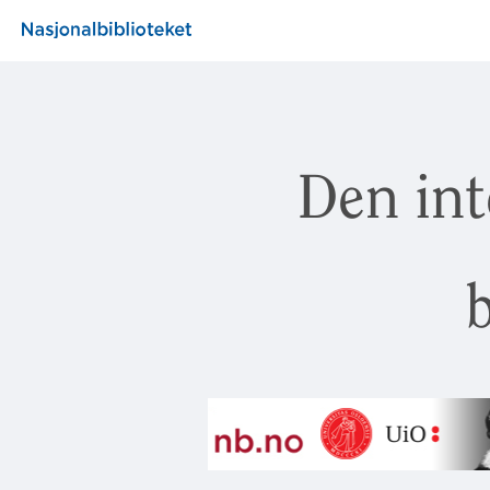
Den int
b