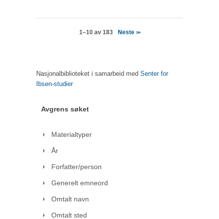
Neste
1–10 av 183
>>
Nasjonalbiblioteket i samarbeid med
Senter for
Ibsen-studier
Avgrens søket
Materialtyper
År
Forfatter/person
Generelt emneord
Omtalt navn
Omtalt sted