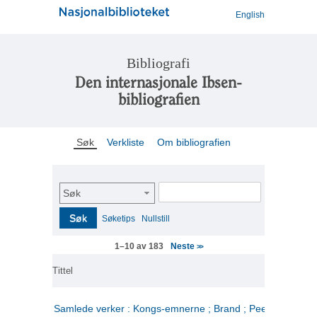
English
Bibliografi
Den internasjonale Ibsen-
bibliografien
Søk
Verkliste
Om bibliografien
Søk
Søk
Søketips
Nullstill
Neste
1–10 av 183
>>
Tittel
Samlede verker : Kongs-emnerne ; Brand ; Peer Gynt. 2