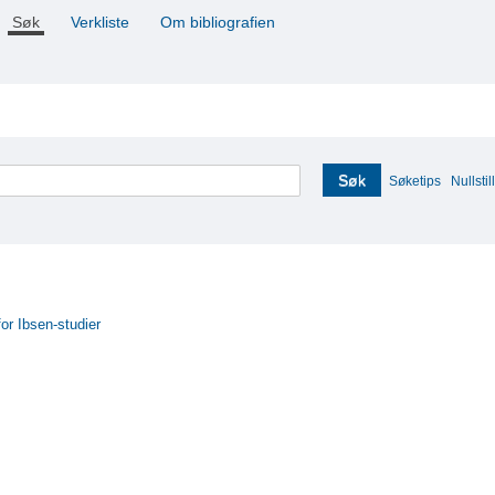
Søk
Verkliste
Om bibliografien
Søk
Søketips
Nullstill
for Ibsen-studier