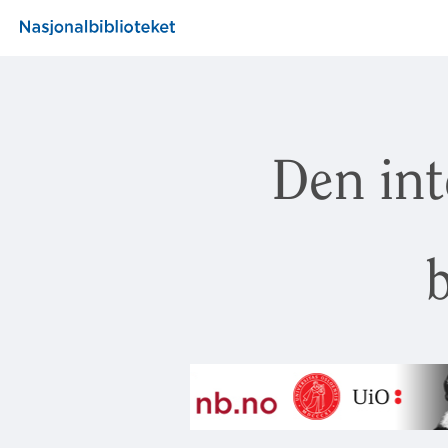
Den int
b