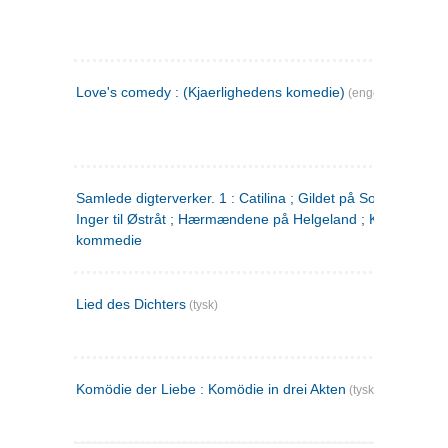
Love's comedy : (Kjaerlighedens komedie)
(engelsk)
Samlede digterverker. 1 : Catilina ; Gildet på Solhaug ; Fru
Inger til Østråt ; Hærmændene på Helgeland ; Kjærlighede
kommedie
Lied des Dichters
(tysk)
Komödie der Liebe : Komödie in drei Akten
(tysk)