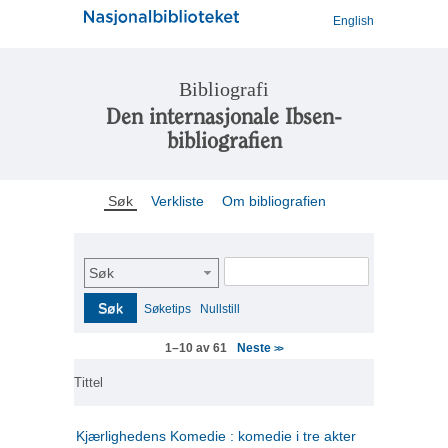
English
Bibliografi
Den internasjonale Ibsen-
bibliografien
Søk
Verkliste
Om bibliografien
Søk
Søk
Søketips
Nullstill
Neste
1–10 av 61
>>
Tittel
Kjærlighedens Komedie : komedie i tre akter