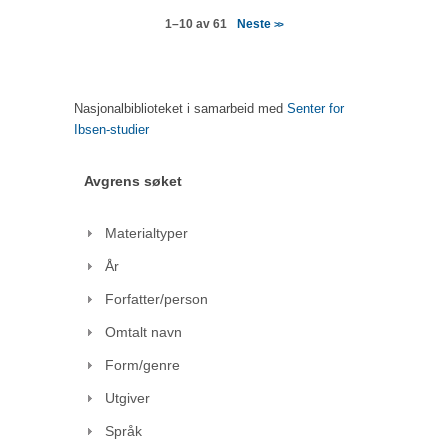
Neste
1–10 av 61
>>
Nasjonalbiblioteket i samarbeid med
Senter for
Ibsen-studier
Avgrens søket
Materialtyper
År
Forfatter/person
Omtalt navn
Form/genre
Utgiver
Språk