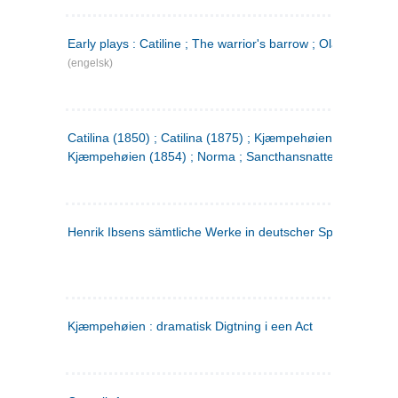
Early plays : Catiline ; The warrior's barrow ; Olaf Liljekran
(engelsk)
Catilina (1850) ; Catilina (1875) ; Kjæmpehøien (1850) ;
Kjæmpehøien (1854) ; Norma ; Sancthansnatten
Henrik Ibsens sämtliche Werke in deutscher Sprache. 2
(ty
Kjæmpehøien : dramatisk Digtning i een Act