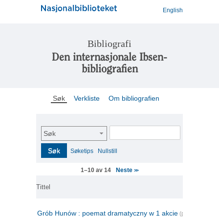
English
Bibliografi
Den internasjonale Ibsen-
bibliografien
Søk
Verkliste
Om bibliografien
Søk
Søk
Søketips
Nullstill
Neste
1–10 av 14
>>
Tittel
Grób Hunów : poemat dramatyczny w 1 akcie
(polsk)