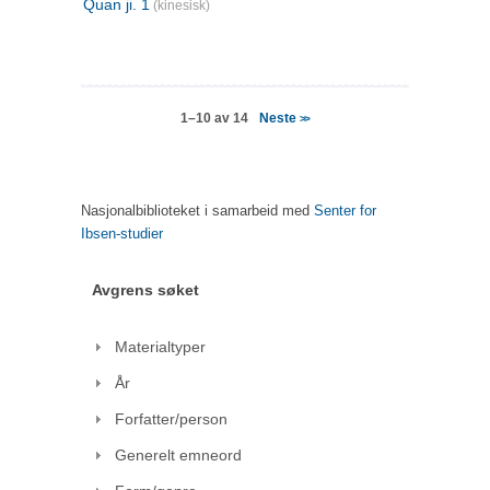
Quan ji. 1
(kinesisk)
Neste
1–10 av 14
>>
Nasjonalbiblioteket i samarbeid med
Senter for
Ibsen-studier
Avgrens søket
Materialtyper
År
Forfatter/person
Generelt emneord