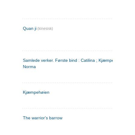
Quan ji
(kinesisk)
Samlede verker. Første bind : Catilina ; Kjæmpehøien ;
Norma
Kjæmpehøien
The warrior's barrow