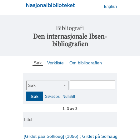
English
Bibliografi
Den internasjonale Ibsen-
bibliografien
Søk
Verkliste
Om bibliografien
Søk
Søk
Søketips
Nullstill
1–3 av 3
Tittel
[Gildet paa Solhoug] (1856) ; Gildet på Solhaug (1883) ;