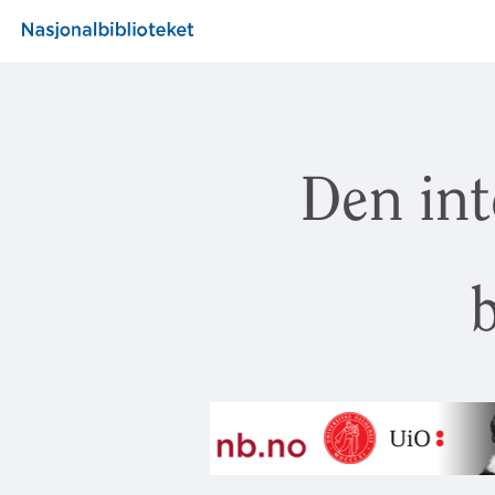
Den int
b