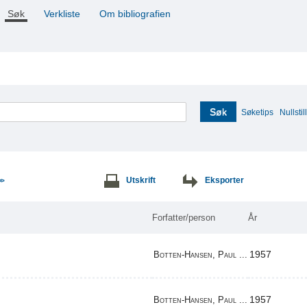
Søk
Verkliste
Om bibliografien
Søk
Søketips
Nullstill
Utskrift
Eksporter
>>
Forfatter/person
År
1957
Botten-Hansen, Paul ...
1957
Botten-Hansen, Paul ...