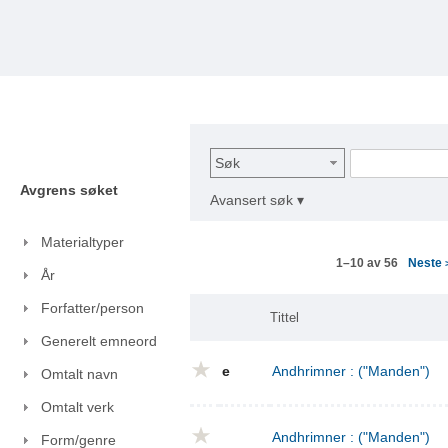
Søk
Avgrens søket
Avansert søk ▾
Materialtyper
Neste
1–10 av 56
År
Forfatter/person
Tittel
Generelt emneord
e
Andhrimner : ("Manden")
Omtalt navn
Omtalt verk
Andhrimner : ("Manden")
Form/genre