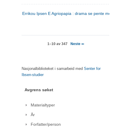
Errikou Ipsen E Agriopapia : drama se pente mere
(gresk)
Neste
1–10 av 347
>>
Nasjonalbiblioteket i samarbeid med
Senter for
Ibsen-studier
Avgrens søket
Materialtyper
År
Forfatter/person