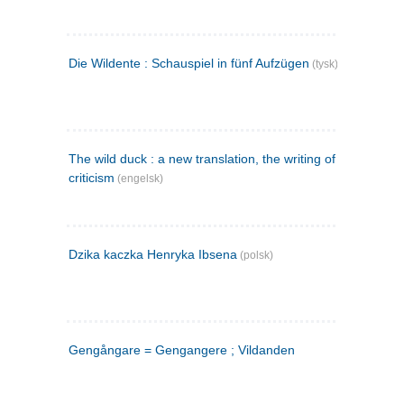
Die Wildente : Schauspiel in fünf Aufzügen
(tysk)
The wild duck : a new translation, the writing of the play,
criticism
(engelsk)
Dzika kaczka Henryka Ibsena
(polsk)
Gengångare = Gengangere ; Vildanden