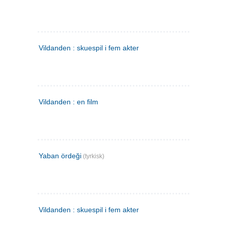
Vildanden : skuespil i fem akter
Vildanden : en film
Yaban ördeği
(tyrkisk)
Vildanden : skuespil i fem akter