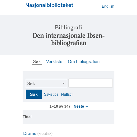
English
Bibliografi
Den internasjonale Ibsen-
bibliografien
Søk
Verkliste
Om bibliografien
Søk
Søk
Søketips
Nullstill
Neste
1–10 av 347
>>
Tittel
Drame
(kroatisk)