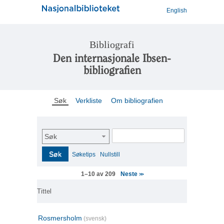
English
Bibliografi
Den internasjonale Ibsen-
bibliografien
Søk
Verkliste
Om bibliografien
Søk
Søk
Søketips
Nullstill
Neste
1–10 av 209
>>
Tittel
Rosmersholm
(svensk)