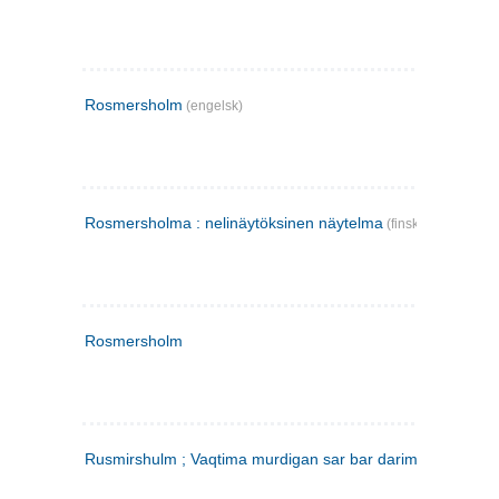
Rosmersholm
(engelsk)
Rosmersholma : nelinäytöksinen näytelma
(finsk)
Rosmersholm
Rusmirshulm ; Vaqtima murdigan sar bar darim
(farsi)