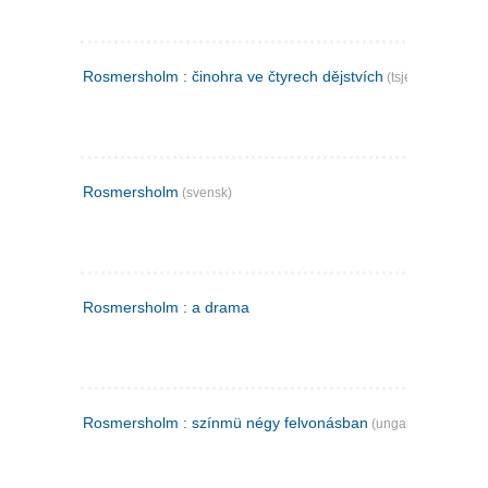
Rosmersholm : činohra ve čtyrech dějstvích
(tsjekkisk)
Rosmersholm
(svensk)
Rosmersholm : a drama
Rosmersholm : színmü négy felvonásban
(ungarsk)