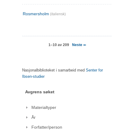
Rosmersholm
(italiensk)
Neste
1–10 av 209
>>
Nasjonalbiblioteket i samarbeid med
Senter for
Ibsen-studier
Avgrens søket
Materialtyper
År
Forfatter/person