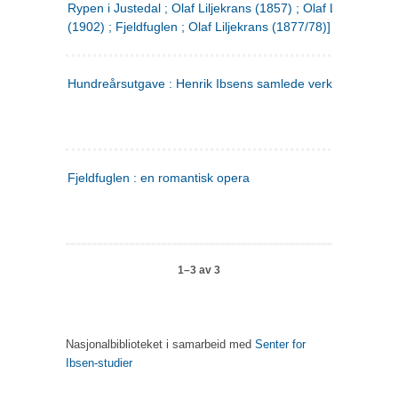
Rypen i Justedal ; Olaf Liljekrans (1857) ; Olaf Liljekrans
(1902) ; Fjeldfuglen ; Olaf Liljekrans (1877/78)]
Hundreårsutgave : Henrik Ibsens samlede verker. 3
Fjeldfuglen : en romantisk opera
1–3 av 3
Nasjonalbiblioteket i samarbeid med
Senter for
Ibsen-studier