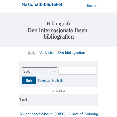
English
Bibliografi
Den internasjonale Ibsen-
bibliografien
Søk
Verkliste
Om bibliografien
Søk
Søk
Søketips
Nullstill
1–3 av 3
Tittel
[Gildet paa Solhoug] (1856) ; Gildet på Solhaug (1883) ;