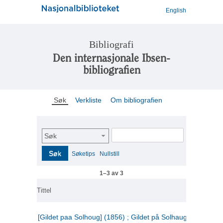
English
Bibliografi
Den internasjonale Ibsen-
bibliografien
Søk
Verkliste
Om bibliografien
Søk
Søk
Søketips
Nullstill
1–3 av 3
Tittel
[Gildet paa Solhoug] (1856) ; Gildet på Solhaug (1883) ;