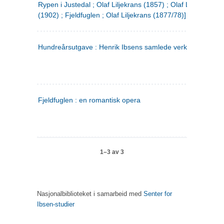
Rypen i Justedal ; Olaf Liljekrans (1857) ; Olaf Liljekrans
(1902) ; Fjeldfuglen ; Olaf Liljekrans (1877/78)]
Hundreårsutgave : Henrik Ibsens samlede verker. 3
Fjeldfuglen : en romantisk opera
1–3 av 3
Nasjonalbiblioteket i samarbeid med
Senter for
Ibsen-studier