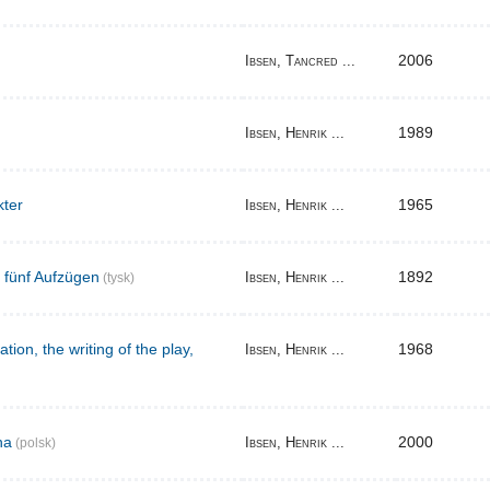
2006
Ibsen, Tancred ...
1989
Ibsen, Henrik ...
kter
1965
Ibsen, Henrik ...
n fünf Aufzügen
1892
Ibsen, Henrik ...
(tysk)
tion, the writing of the play,
1968
Ibsen, Henrik ...
na
2000
Ibsen, Henrik ...
(polsk)