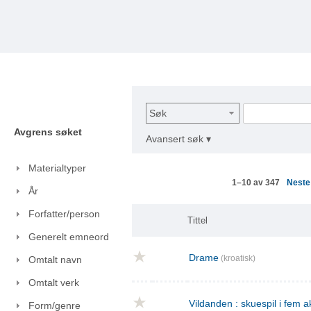
Søk
Avgrens søket
Avansert søk ▾
Materialtyper
Nest
1–10 av 347
År
Forfatter/person
Tittel
Generelt emneord
Drame
(kroatisk)
Omtalt navn
Omtalt verk
Vildanden : skuespil i fem a
Form/genre