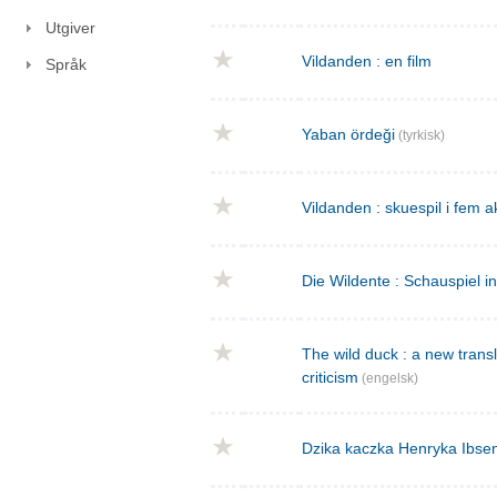
Utgiver
Vildanden : en film
Språk
Yaban ördeği
(tyrkisk)
Vildanden : skuespil i fem a
Die Wildente : Schauspiel i
The wild duck : a new transla
criticism
(engelsk)
Dzika kaczka Henryka Ibse