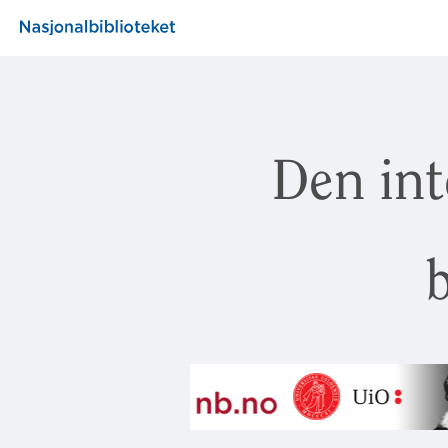
Den int
b