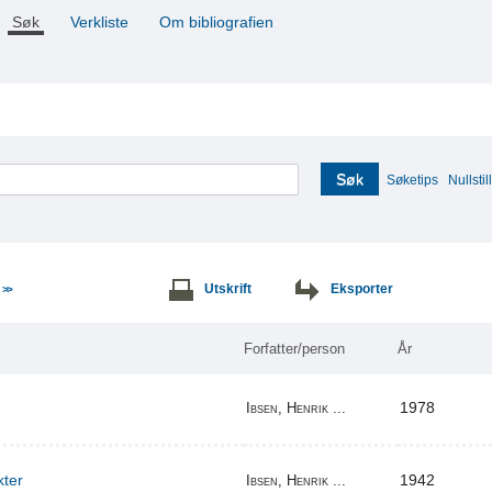
Søk
Verkliste
Om bibliografien
Søk
Søketips
Nullstill
e
Utskrift
Eksporter
>>
Forfatter/person
År
1978
Ibsen, Henrik ...
kter
1942
Ibsen, Henrik ...