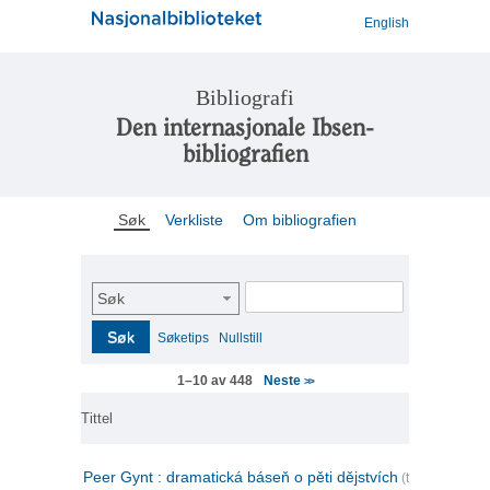
English
Bibliografi
Den internasjonale Ibsen-
bibliografien
Søk
Verkliste
Om bibliografien
Søk
Søk
Søketips
Nullstill
Neste
1–10 av 448
>>
Tittel
Peer Gynt : dramatická báseň o pěti dějstvích
(tsjekkisk)