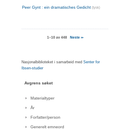
Peer Gynt : ein dramatisches Gedicht
(tysk)
Neste
1–10 av 448
>>
Nasjonalbiblioteket i samarbeid med
Senter for
Ibsen-studier
Avgrens søket
Materialtyper
År
Forfatter/person
Generelt emneord