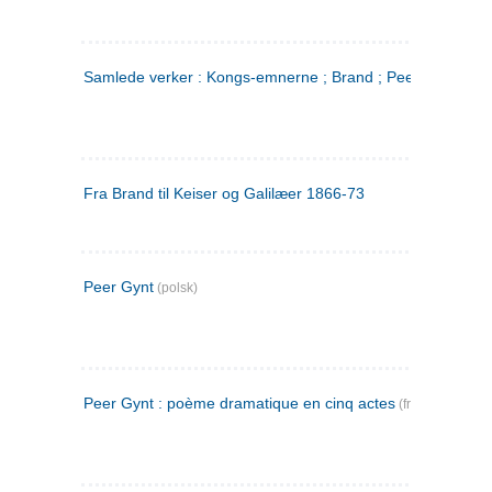
Samlede verker : Kongs-emnerne ; Brand ; Peer Gynt. 2
Fra Brand til Keiser og Galilæer 1866-73
Peer Gynt
(polsk)
Peer Gynt : poème dramatique en cinq actes
(fransk)